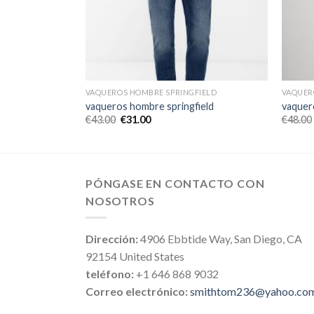
FIELD
VAQUEROS HOMBRE SPRINGFIELD
VAQUER
ield
vaqueros hombre springfield
vaquer
€
43.00
€
31.00
€
48.00
PÓNGASE EN CONTACTO CON
NOSOTROS
Dirección:
4906 Ebbtide Way, San Diego, CA
92154 United States
teléfono:
+1 646 868 9032
Correo electrónico:
smithtom236@yahoo.co