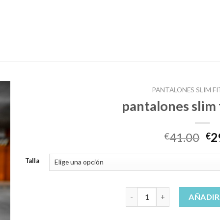
PANTALONES SLIM F
pantalones slim
41.00
2
€
€
Talla
pantalones slim fit hombre 
AÑADIR