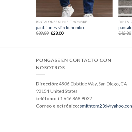
BRE
PANTALONES SLIM FIT HOMBRE
PANTAL
re
pantalones slim fit hombre
pantalo
€
39.00
€
28.00
€
42.00
PÓNGASE EN CONTACTO CON
NOSOTROS
Dirección:
4906 Ebbtide Way, San Diego, CA
92154 United States
teléfono:
+1 646 868 9032
Correo electrónico:
smithtom236@yahoo.co