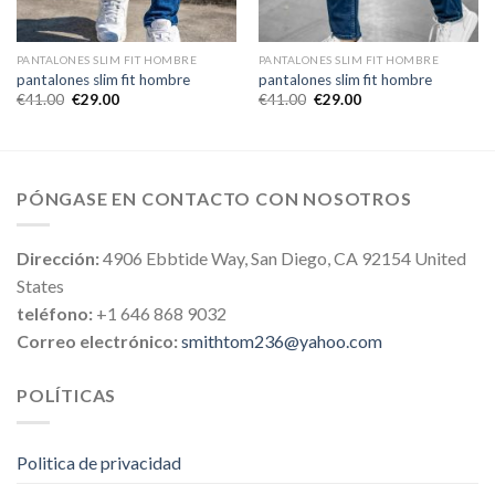
PANTALONES SLIM FIT HOMBRE
PANTALONES SLIM FIT HOMBRE
pantalones slim fit hombre
pantalones slim fit hombre
€
41.00
€
29.00
€
41.00
€
29.00
PÓNGASE EN CONTACTO CON NOSOTROS
Dirección:
4906 Ebbtide Way, San Diego, CA 92154 United
States
teléfono:
+1 646 868 9032
Correo electrónico:
smithtom236@yahoo.com
POLÍTICAS
Politica de privacidad