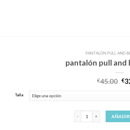
PANTALÓN PULL AND 
pantalón pull and
45.00
3
€
€
Talla
pantalón pull and bear homb
AÑADIR