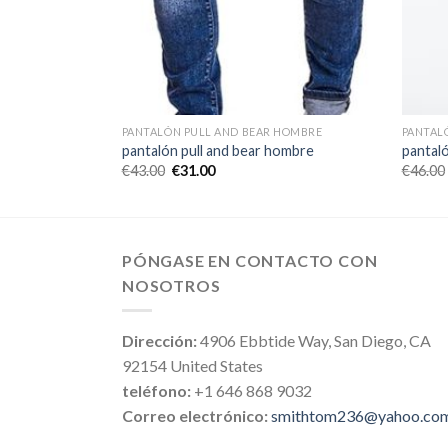
 HOMBRE
PANTALÓN PULL AND BEAR HOMBRE
PANTAL
hombre
pantalón pull and bear hombre
pantal
€
43.00
€
31.00
€
46.00
PÓNGASE EN CONTACTO CON
NOSOTROS
Dirección:
4906 Ebbtide Way, San Diego, CA
92154 United States
teléfono:
+1 646 868 9032
Correo electrónico:
smithtom236@yahoo.co