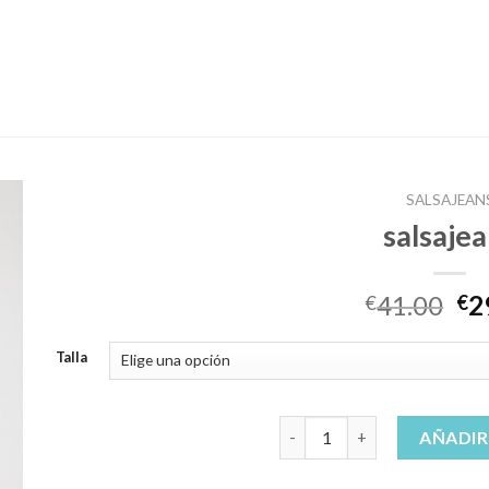
SALSAJEAN
salsaje
41.00
2
€
€
Talla
salsajeans cantidad
AÑADIR