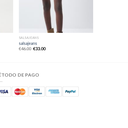
SALSAJEANS
salsajeans
€
46.00
€
33.00
ÉTODO DE PAGO