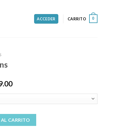
0
ACCEDER
CARRITO
S
ans
9.00
 AL CARRITO