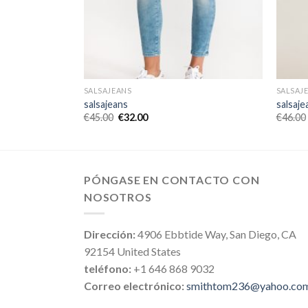
SALSAJEANS
SALSAJ
salsajeans
salsaje
€
45.00
€
32.00
€
46.00
PÓNGASE EN CONTACTO CON
NOSOTROS
Dirección:
4906 Ebbtide Way, San Diego, CA
92154 United States
teléfono:
+1 646 868 9032
Correo electrónico:
smithtom236@yahoo.co