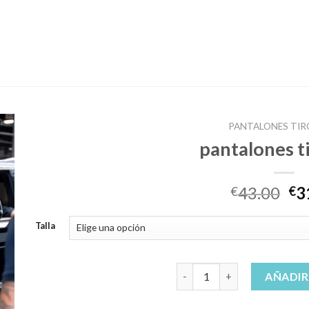
PANTALONES TIR
pantalones t
43.00
3
€
€
Talla
pantalones tiro bajo cantid
AÑADIR