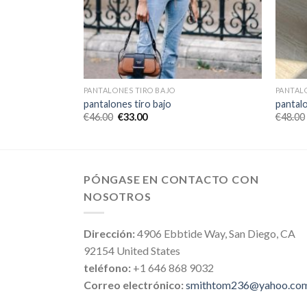
PANTALONES TIRO BAJO
PANTAL
pantalones tiro bajo
pantalo
€
46.00
€
33.00
€
48.00
PÓNGASE EN CONTACTO CON
NOSOTROS
Dirección:
4906 Ebbtide Way, San Diego, CA
92154 United States
teléfono:
+1 646 868 9032
Correo electrónico:
smithtom236@yahoo.co