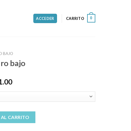
0
ACCEDER
CARRITO
O BAJO
iro bajo
1.00
ad
 AL CARRITO