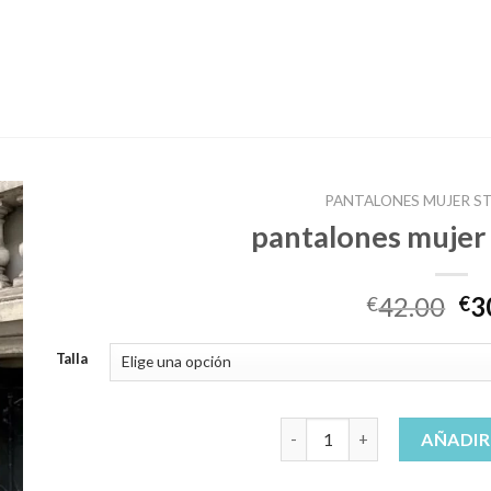
PANTALONES MUJER S
pantalones mujer 
42.00
3
€
€
Talla
pantalones mujer stradivari
AÑADIR