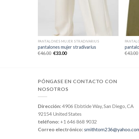
VARIUS
PANTALONES MUJER STRADIVARIUS
PANTAL
arius
pantalones mujer stradivarius
pantalo
€
46.00
€
33.00
€
43.00
PÓNGASE EN CONTACTO CON
NOSOTROS
Dirección:
4906 Ebbtide Way, San Diego, CA
92154 United States
teléfono:
+1 646 868 9032
Correo electrónico:
smithtom236@yahoo.co