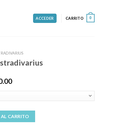
0
ACCEDER
CARRITO
TRADIVARIUS
stradivarius
0.00
us cantidad
 AL CARRITO