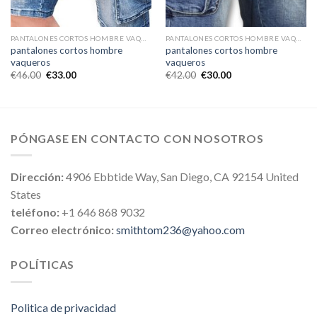
PANTALONES CORTOS HOMBRE VAQUEROS
PANTALONES CORTOS HOMBRE VAQUEROS
pantalones cortos hombre
pantalones cortos hombre
vaqueros
vaqueros
€
46.00
€
33.00
€
42.00
€
30.00
PÓNGASE EN CONTACTO CON NOSOTROS
Dirección:
4906 Ebbtide Way, San Diego, CA 92154 United
States
teléfono:
+1 646 868 9032
Correo electrónico:
smithtom236@yahoo.com
POLÍTICAS
Politica de privacidad