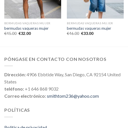
BERMUDAS VAQUERAS MUJER
BERMUDAS VAQUERAS MUJER
bermudas vaqueras mujer
bermudas vaqueras mujer
€
45.00
€
32.00
€
46.00
€
33.00
PÓNGASE EN CONTACTO CON NOSOTROS
Dirección:
4906 Ebbtide Way, San Diego, CA 92154 United
States
teléfono:
+1 646 868 9032
Correo electrónico:
smithtom236@yahoo.com
POLÍTICAS
Politica de privacidad