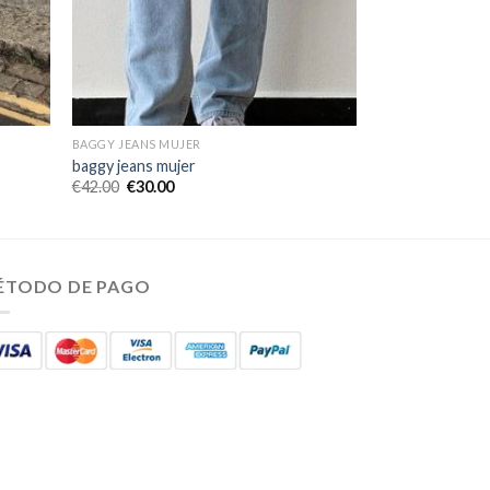
BAGGY JEANS MUJER
baggy jeans mujer
€
42.00
€
30.00
ÉTODO DE PAGO