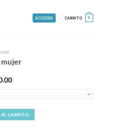
0
ACCEDER
CARRITO
MUJER
 mujer
0.00
 AL CARRITO