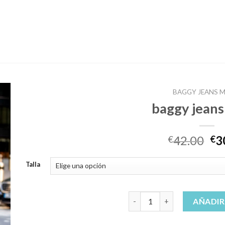
BAGGY JEANS 
baggy jeans
42.00
3
€
€
Talla
baggy jeans mujer cantidad
AÑADIR