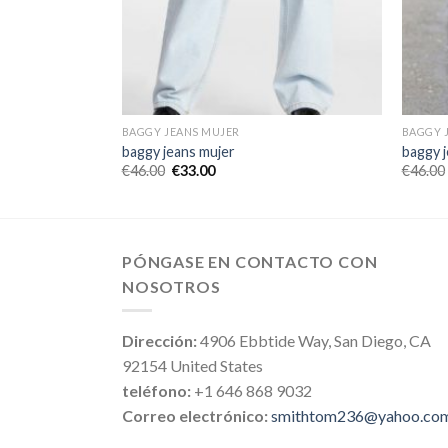
BAGGY JEANS MUJER
BAGGY 
baggy jeans mujer
baggy 
€
46.00
€
33.00
€
46.00
PÓNGASE EN CONTACTO CON
NOSOTROS
Dirección:
4906 Ebbtide Way, San Diego, CA
92154 United States
teléfono:
+1 646 868 9032
Correo electrónico:
smithtom236@yahoo.co