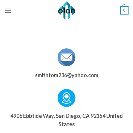
Saltar
0
al
contenido
smithtom236@yahoo.com
4906 Ebbtide Way, San Diego, CA 92154 United
States